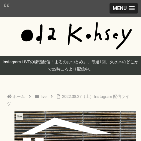
MENU
Instagram LIVEの練習配信「よるのおつとめ」、毎週1回、火水木のどこか
で22時ころより配信中。
ホーム
live
2022.08.27（土）Instagram 配信ライ
ヴ
live