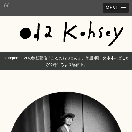
MENU
Instagram LIVEの練習配信「よるのおつとめ」、毎週1回、火水木のどこか
で22時ころより配信中。