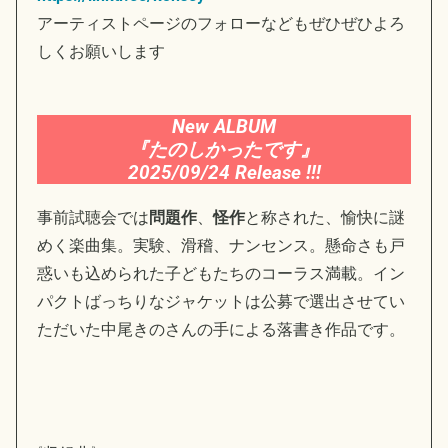
アーティストページのフォローなどもぜひぜひよろ
しくお願いします
New ALBUM
『たのしかったです』
2025/09/24 Release !!!
事前試聴会では
問題作
、
怪作
と称された、愉快に謎
めく楽曲集。実験、滑稽、
ナンセンス。懸命さも戸
惑いも込められた子どもたちのコーラス満載。イン
パクトばっちりなジャケットは公募で選出させてい
ただいた中尾き
のさんの手による落書き作品です。