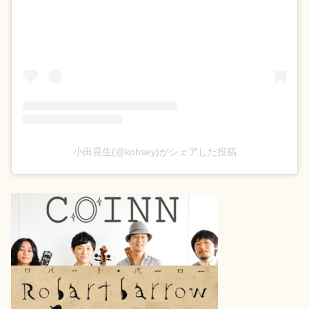
小田晃生(@kohsey)がシェアした投稿