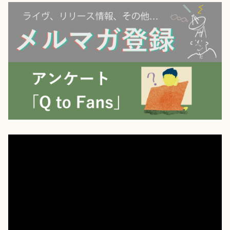
動
画
プ
レ
ー
ヤ
ー