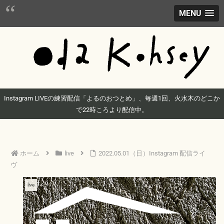
MENU
Instagram LIVEの練習配信「よるのおつとめ」、毎週1回、火水木のどこか
で22時ころより配信中。
ホーム
live
2022.05.01（日）Instagram 配信ライ
ヴ
live