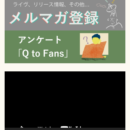
動
画
プ
レ
ー
ヤ
ー