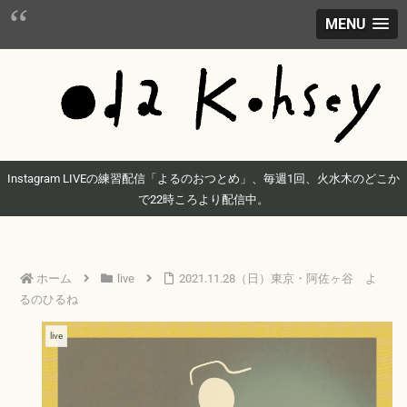
MENU
Instagram LIVEの練習配信「よるのおつとめ」、毎週1回、火水木のどこか
で22時ころより配信中。
ホーム
live
2021.11.28（日）東京・阿佐ヶ谷 よ
るのひるね
live