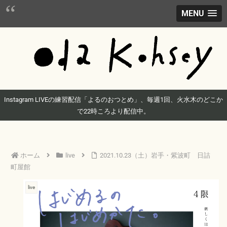
MENU
Instagram LIVEの練習配信「よるのおつとめ」、毎週1回、火水木のどこか
で22時ころより配信中。
ホーム
live
2021.10.23（土）岩手・紫波町 日詰
町屋館
live