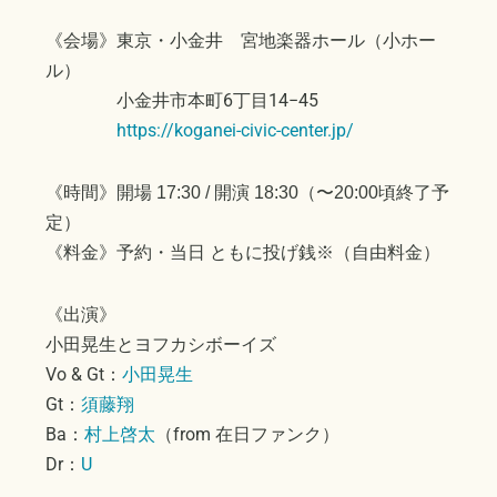
《会場》東京・小金井 宮地楽器ホール（小ホー
ル）
小金井市本町6丁目14−45
https://koganei-civic-center.jp/
《時間》開場 17:30 / 開演 18:30（〜20:00頃終了予
定）
《料金》予約・当日 ともに投げ銭※（自由料金）
《出演》
小田晃生とヨフカシボーイズ
Vo & Gt：
小田晃生
Gt：
須藤翔
Ba：
村上啓太
（from 在日ファンク）
Dr：
U