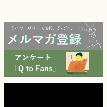
動
画
プ
レ