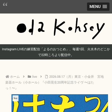
MENU
Instagram LIVEの練習配信「よるのおつとめ」、毎週1回、火水木のどこか
で22時ころより配信中。
ホーム
live
2026.08.17（月）東京・小金井 宮地
楽器ホール（小ホール）『小田晃生20周年記念ライヴ 〜はた
っ！〜』
live