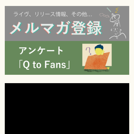
動
画
プ
レ
ー
ヤ