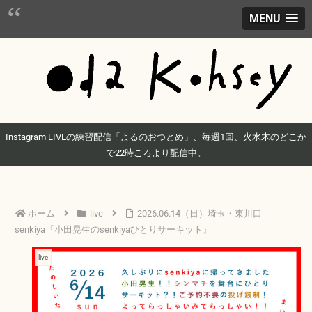
MENU
Instagram LIVEの練習配信「よるのおつとめ」、毎週1回、火水木のどこか
で22時ころより配信中。
ホーム
live
2026.06.14（日）埼玉・東川口
senkiya『小田晃生のsenkiyaひとりサーキット』
live