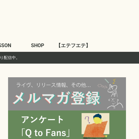
SSON
SHOP
【エテフエテ】
より配信中。