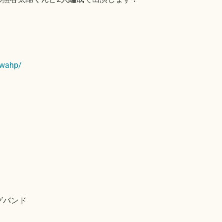
awahp/
ャグバンド