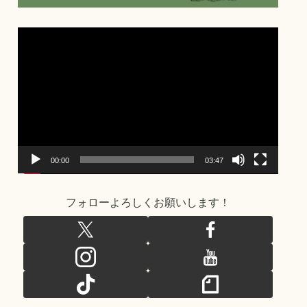
動
画
プ
レ
ー
ヤ
ー
00:00
03:47
フォローよろしくお願いします！