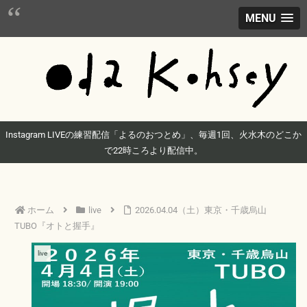
MENU
Instagram LIVEの練習配信「よるのおつとめ」、毎週1回、火水木のどこか
で22時ころより配信中。
ホーム
live
2026.04.04（土）東京・千歳烏山
TUBO『オトと握手』
live