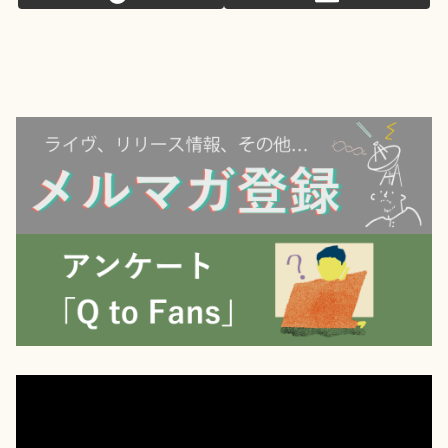
動
画
プ