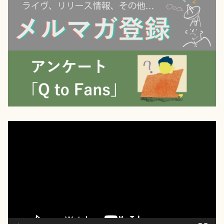
動
画
プ
レ
ー
ヤ
ー