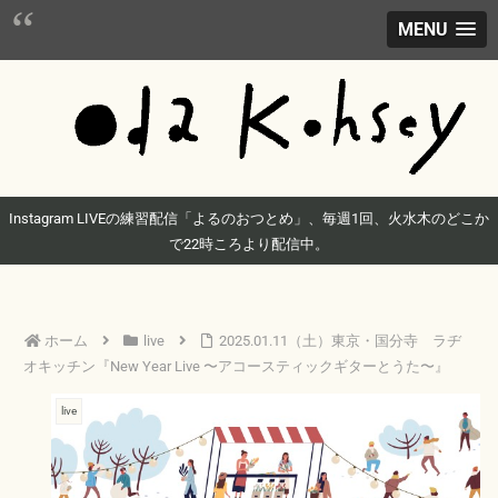
MENU
Instagram LIVEの練習配信「よるのおつとめ」、毎週1回、火水木のどこか
で22時ころより配信中。
ホーム
live
2025.01.11（土）東京・国分寺 ラヂ
オキッチン『New Year Live 〜アコースティックギターとうた〜』
live