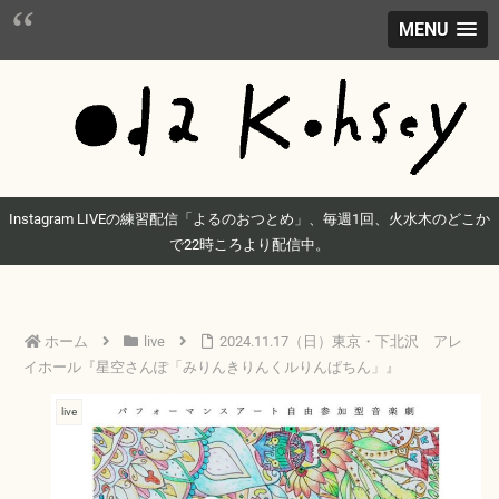
MENU
Instagram LIVEの練習配信「よるのおつとめ」、毎週1回、火水木のどこか
で22時ころより配信中。
ホーム
live
2024.11.17（日）東京・下北沢 アレ
イホール『星空さんぽ「みりんきりんくルりんぱちん」』
live