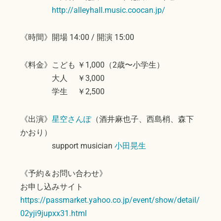
http://alleyhall.music.coocan.jp/
《時間》開場 14:00 / 開演 15:00
《料金》こども ￥1,000（2歳〜小学生）
大人 ￥3,000
学生 ￥2,500
《出演》
星空さんぽ
（酒井麻也子、西島梢、森下
かおり）
support musician
小田晃生
《予約＆お問い合わせ》
お申し込みサイト
https://passmarket.yahoo.co.jp/event/show/detail/
02yji9jupxx31.html