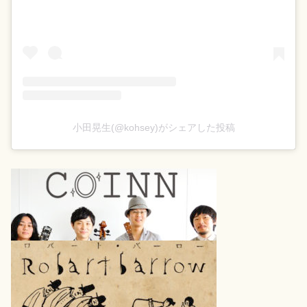
小田晃生(@kohsey)がシェアした投稿