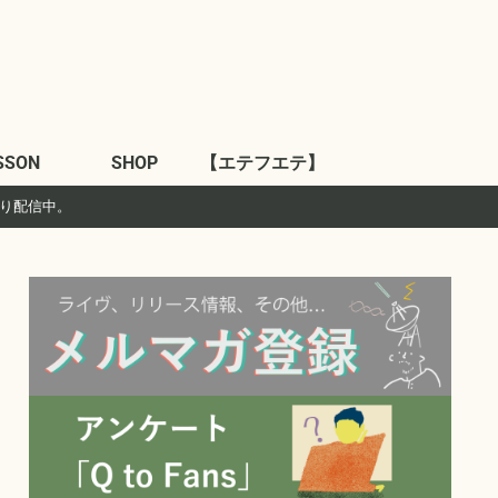
SSON
SHOP
【エテフエテ】
より配信中。