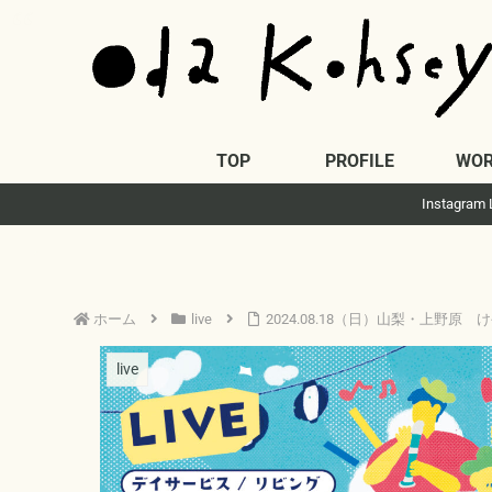
TOP
PROFILE
WOR
Insta
ホーム
live
2024.08.18（日）山梨・上野原 
live