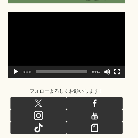
動
画
プ
レ
ー
ヤ
ー
00:00
03:47
フォローよろしくお願いします！