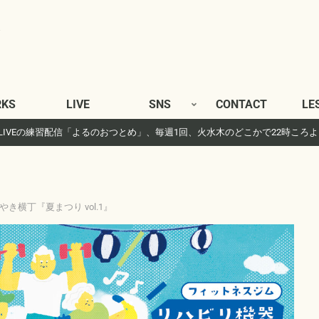
KS
LIVE
SNS
CONTACT
LE
gram LIVEの練習配信「よるのおつとめ」、毎週1回、火水木のどこかで22時ころ
けやき横丁『夏まつり vol.1』