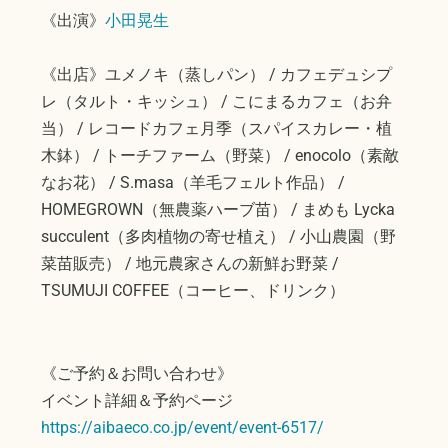
《出演》
小田晃生
《出店》ユメノキ（蒸しパン） / カフェデュシプ
レ（タルト・キッシュ） / こにまるカフェ（お弁
当） / レコードカフェ月季（スパイスカレー・植
木鉢） / トーチファーム（野菜） / enocolo（素敵
なお花） / S.masa（羊毛フェルト作品） /
HOMEGROWN（無農薬ハーブ苗） / まめも Lycka
succulent（多肉植物の寄せ植え） / 小山農園（野
菜苗販売） / 地元農家さんの新鮮お野菜 /
TSUMUJI COFFEE（コーヒー、ドリンク）
《ご予約＆お問い合わせ》
イベント詳細＆予約ページ
https://aibaeco.co.jp/event/event-6517/