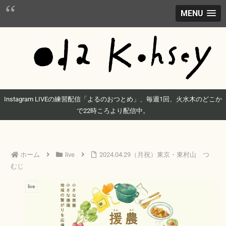
MENU
Instagram LIVEの練習配信「よるのおつとめ」、毎週1回、火水木のどこか
で22時ころより配信中。
ホーム
live
2024.04.29（月祝）東京・東村山 つ
むじ
live