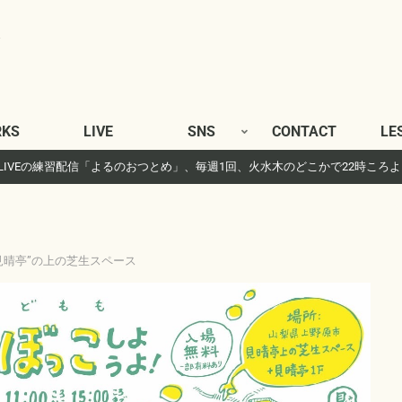
KS
LIVE
SNS
CONTACT
LE
gram LIVEの練習配信「よるのおつとめ」、毎週1回、火水木のどこかで22時ころ
 “見晴亭”の上の芝生スペース