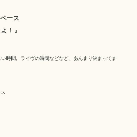
スペース
うよ！
』
しい時間。ライヴの時間などなど、あんまり決まってま
ース