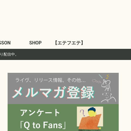
SSON
SHOP
【エテフエテ】
より配信中。