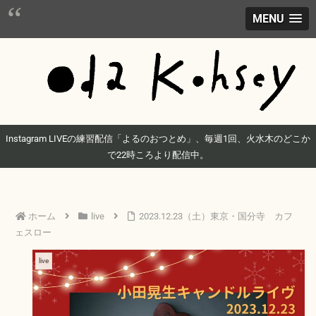
MENU
Instagram LIVEの練習配信「よるのおつとめ」、毎週1回、火水木のどこか
で22時ころより配信中。
ホーム
live
2023.12.23（土）東京・国分寺 カフ
ェスロー
live