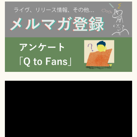
動
画
プ
レ
ー
ヤ
ー