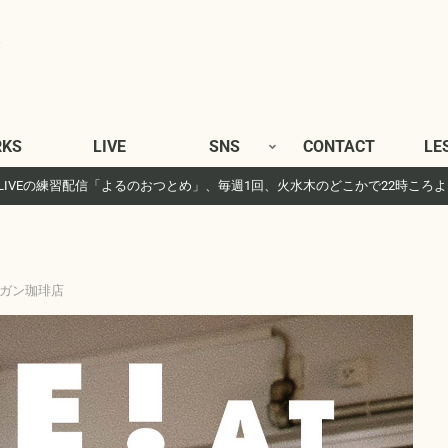
KS
LIVE
SNS
CONTACT
LE
gram LIVEの練習配信「よるのおつとめ」、毎週1回、火水木のどこかで22時ころ
イリガン珈琲店