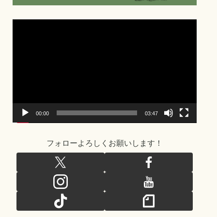
動
画
プ
レ
ー
ヤ
ー
00:00
03:47
フォローよろしくお願いします！