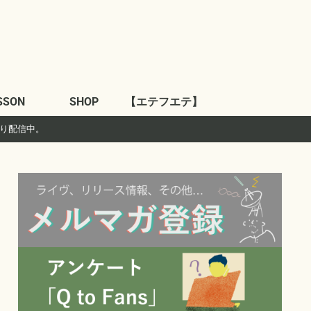
SSON
SHOP
【エテフエテ】
より配信中。