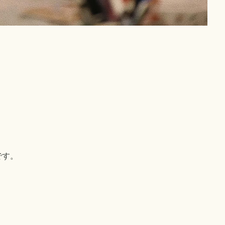
！
です。