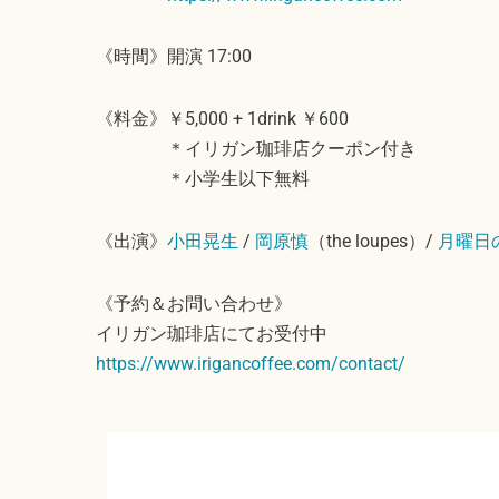
《時間》開演 17:00
《料金》￥5,000 + 1drink ￥600
＊イリガン珈琲店クーポン付き
＊小学生以下無料
《出演》
小田晃生
/
岡原慎
（the loupes）/
月曜日
《予約＆お問い合わせ》
イリガン珈琲店にてお受付中
https://www.irigancoffee.com/contact/