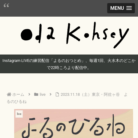
MENU
Instagram LIVEの練習配信「よるのおつとめ」、毎週1回、火水木のどこか
で22時ころより配信中。
ホーム
live
2023.11.18（土）東京・阿佐ヶ谷 よ
るのひるね
live