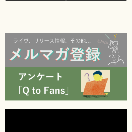
動
画
プ