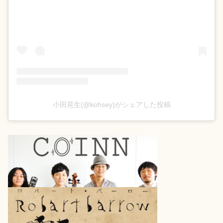
小田晃生(@kohsey)がシェアした投稿