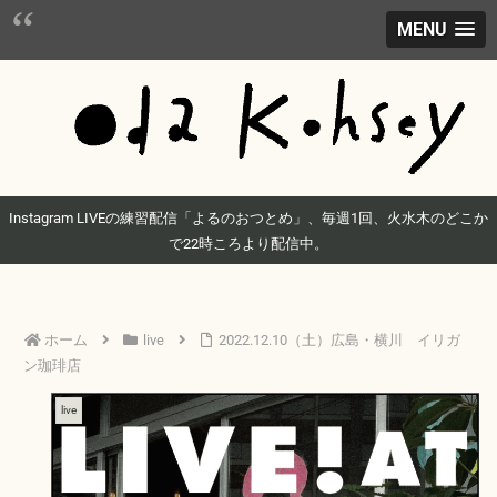
MENU
Instagram LIVEの練習配信「よるのおつとめ」、毎週1回、火水木のどこか
で22時ころより配信中。
ホーム
live
2022.12.10（土）広島・横川 イリガ
ン珈琲店
live