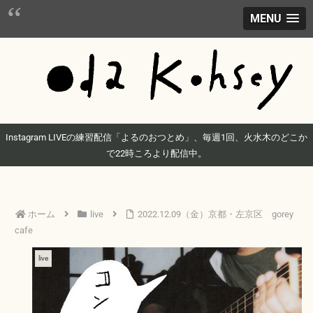
MENU
Instagram LIVEの練習配信「よるのおつとめ」、毎週1回、火水木のどこか
で22時ころより配信中。
ホーム
live
2022.12.09（金）京都・左京区 gorey
cafe
live