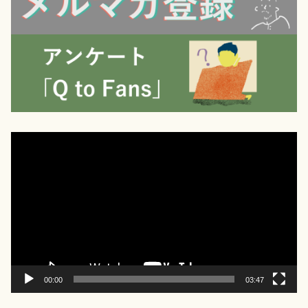
動
画
プ
レ
ー
ヤ
ー
00:00
03:47