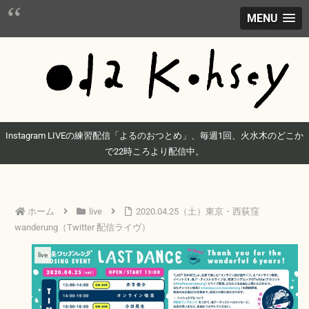
MENU
Instagram LIVEの練習配信「よるのおつとめ」、毎週1回、火水木のどこか
で22時ころより配信中。
ホーム
live
2020.04.25（土）東京・西荻窪
wanderung（Twitter 配信ライヴ）
live