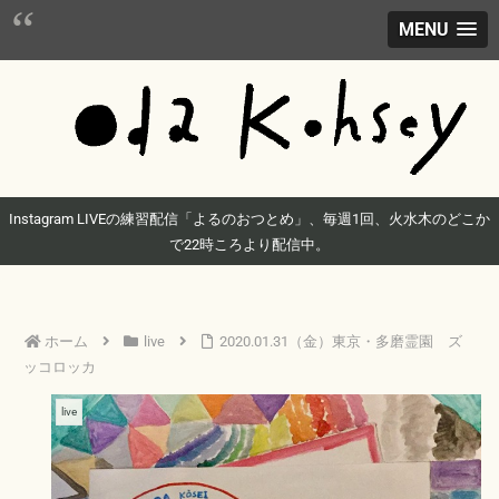
MENU
Instagram LIVEの練習配信「よるのおつとめ」、毎週1回、火水木のどこか
で22時ころより配信中。
ホーム
live
2020.01.31（金）東京・多磨霊園 ズ
ッコロッカ
live