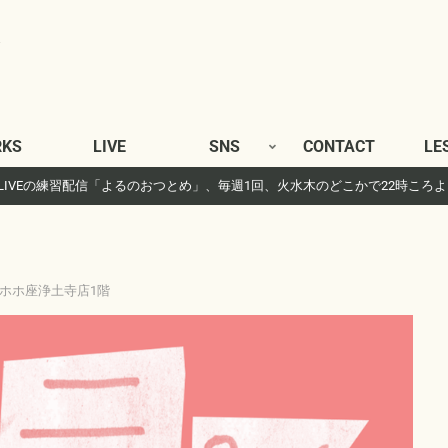
KS
LIVE
SNS
CONTACT
LE
gram LIVEの練習配信「よるのおつとめ」、毎週1回、火水木のどこかで22時ころ
 ホホホ座浄土寺店1階