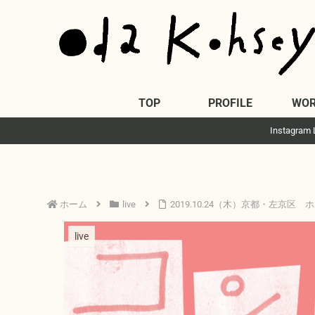
TOP
PROFILE
WOR
Insta
ホーム
live
2019.10.24（木）京都・左京区
live