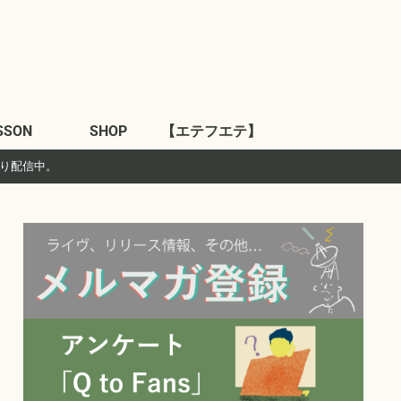
SSON
SHOP
【エテフエテ】
より配信中。