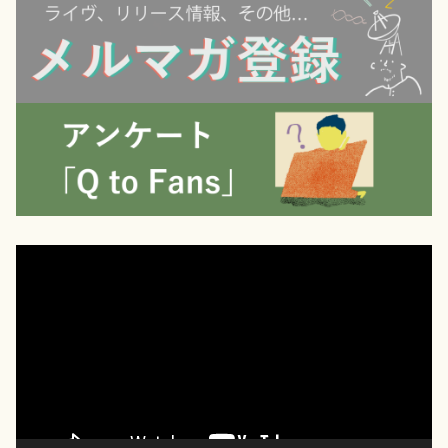
動
画
プ
レ
ー
ヤ
ー