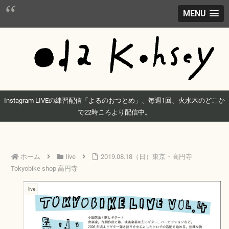
MENU
Instagram LIVEの練習配信「よるのおつとめ」、毎週1回、火水木のどこか
で22時ころより配信中。
ホーム
live
2019.08.18（日）東京・高円寺
Tokyobike shop 高円寺
live