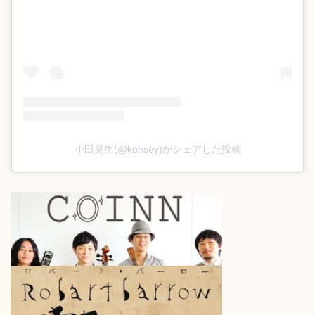
小田晃生(@kohsey)がシェアした投稿