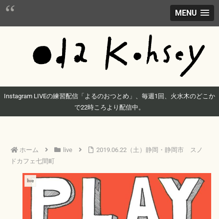
MENU
Instagram LIVEの練習配信「よるのおつとめ」、毎週1回、火水木のどこか
で22時ころより配信中。
ホーム
live
2019.06.22（土）静岡・静岡市 スノ
ドカフェ七間町
live