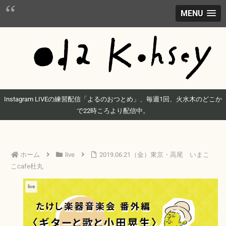
MENU
Instagram LIVEの練習配信「よるのおつとめ」、毎週1回、火水木のどこか
で22時ころより配信中。
ホーム
live
2019.06.21（金）東京・高尾 いまこ
こcafe杜丸
live