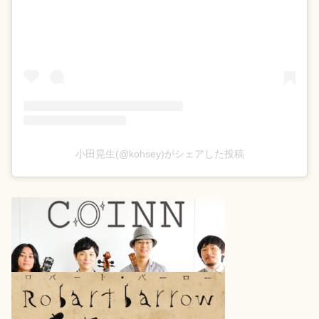
小田晃生(@kohsey)がシェアした投稿