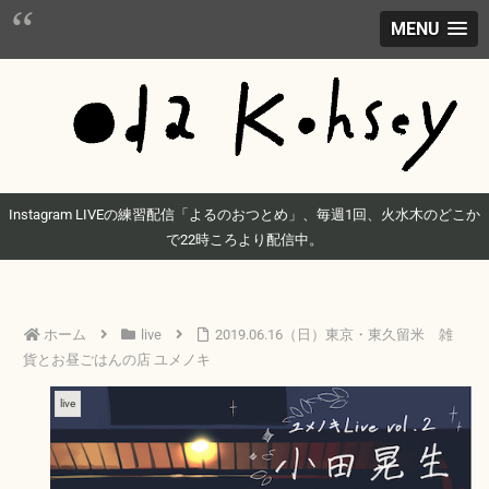
MENU
Instagram LIVEの練習配信「よるのおつとめ」、毎週1回、火水木のどこか
で22時ころより配信中。
ホーム
live
2019.06.16（日）東京・東久留米 雑
貨とお昼ごはんの店 ユメノキ
live